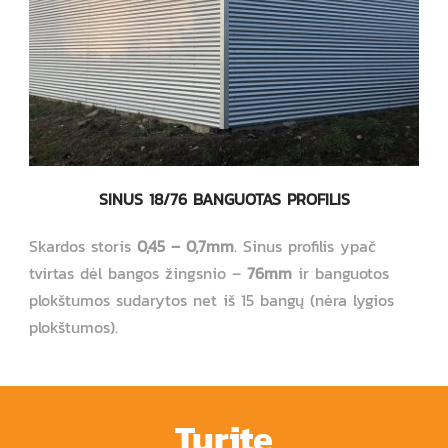
SINUS 18/76 BANGUOTAS PROFILIS
Skardos storis
0,45 – 0,7mm
. Sinus profilis ypač
tvirtas dėl bangos žingsnio –
76mm
ir banguotos
plokštumos sudarytos net iš 15 bangų (nėra lygios
plokštumos).
Turite