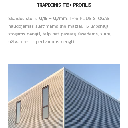
TRAPECINIS T16+ PROFILIS
Skardos storis
0,45 – 0,7mm
. T-16 PLIUS STOGAS
naudojamas šlaitiniams (ne mažiau 15 laipsnių)
stogams dengti, taip pat pastatų fasadams, sienų
užtvaroms ir pertvaroms dengti.