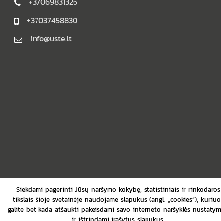
+37069831326
+37037458830
info@uste.lt
Siekdami pagerinti Jūsų naršymo kokybę, statistiniais ir rinkodaros
tikslais šioje svetainėje naudojame slapukus (angl. „cookies“), kuriuo
galite bet kada atšaukti pakeisdami savo interneto naršyklės nustaty
ir ištrindami įrašytus slapukus.