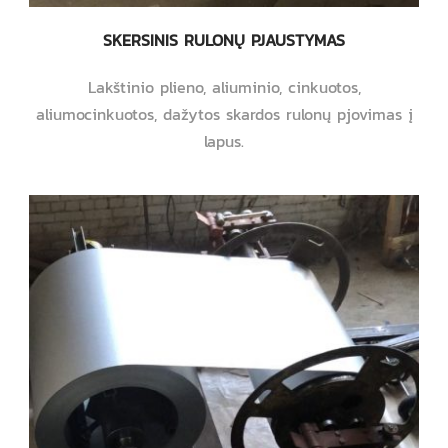
SKERSINIS RULONŲ PJAUSTYMAS
Lakštinio plieno, aliuminio, cinkuotos,
aliumocinkuotos, dažytos skardos rulonų pjovimas į
lapus.