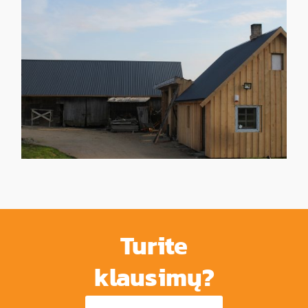
Turite
klausimų?