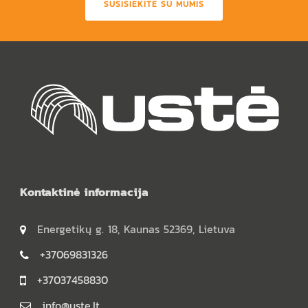
SUSISIEKITE SU MUMIS
Kontaktinė informacija
Energetikų g. 18, Kaunas 52369, Lietuva
+37069831326
+37037458830
info@uste.lt