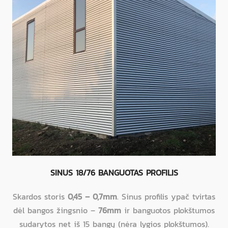
SINUS 18/76 BANGUOTAS PROFILIS
Skardos storis
0,45 – 0,7mm
. Sinus profilis ypač tvirtas
dėl bangos žingsnio –
76mm
ir banguotos plokštumos
sudarytos net iš 15 bangų (nėra lygios plokštumos).